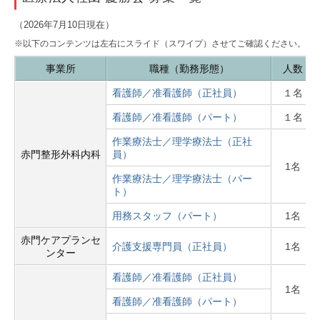
（2026年7
月10日現在）
※以下のコンテンツは左右にスライド（スワイプ）させてご確認ください。
事業所
職種（勤務形態）
人数
看護師／准看護師（正社員）
１名
看護師／准看護師（パート）
１名
作業療法士／理学療法士（正社
赤門整形外科内科
員）
1名
作業療法士／理学療法士（パー
ト）
用務スタッフ（パート）
1名
赤門ケアプランセ
介護支援専門員（正社員）
1名
ンター
看護師／准看護師（正社員）
1名
看護師／准看護師（パート）