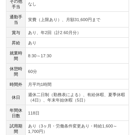
その他
なし
手当
通勤手
実費（上限あり）、月額31,600円まで
当
賞与
あり、年2回（計2.60月分）
昇給
あり
就業時
8:30～17:30
間
休憩時
60分
間
時間外
月平均1時間
週休二日制（勤務表による）、有給休暇、夏季休暇
休日
（4日）、年末年始休暇（5日）
年間休
118日
日数
試用期
あり（3ヶ月・労働条件変更あり・時給1,600～
間
1,700円）