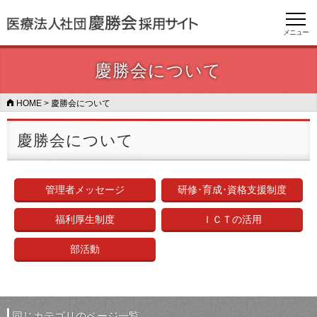
メニュー
慶勝会について
HOME
>
慶勝会について
慶勝会について
研修･育成･資格支援制度
管理者メッセージ
福利厚生制度
ＩＣＴの活用
部活動
同じカテゴリのページ一覧