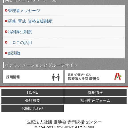
管理者メッセージ
研修･育成･資格支援制度
福利厚生制度
ＩＣＴの活用
部活動
インフォメーションとグループサイト
HOME
採用情報
会社概要
採用申込フォーム
お問い合わせ
医療法人社団 慶勝会 赤門統括センター
〒
294-0034
館山市
沼1637-2､2階