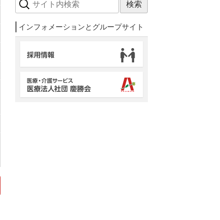
サ
イ
ト
インフォメーションとグループサイト
内
検
索