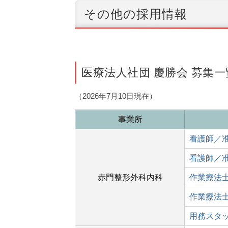
その他の採用情報
医療法人社団 慶勝会 募集一
（2026年7
月10日現在）
事業所
看護師／
看護師／
赤門整形外科内科
作業療法
作業療法
用務スタ