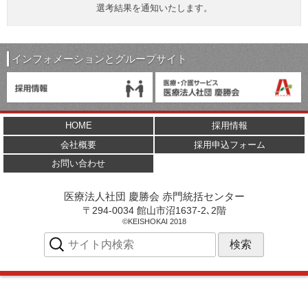
選考結果を通知いたします。
インフォメーションとグループサイト
HOME
採用情報
会社概要
採用申込フォーム
お問い合わせ
医療法人社団 慶勝会 赤門統括センター
〒
294-0034
館山市
沼1637-2､2階
©KEISHOKAI 2018
サ
イ
ト
内
検
索