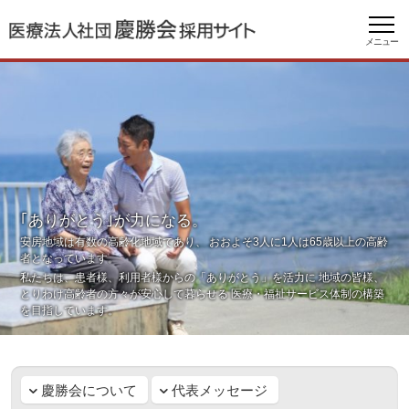
メニュー
｢ありがとう｣が力になる。
安房地域は有数の高齢化地域であり、
おおよそ3人に1人は65歳以上の高齢
者となっています。
私たちは、患者様、利用者様からの「ありがとう」を活力に
地域の皆様、
とりわけ高齢者の方々が安心して暮らせる
医療・福祉サービス体制の構築
を目指しています。
慶勝会について
代表メッセージ