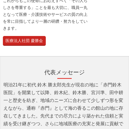
これからもこの使命にお応えすべく「その人ら
しさを尊重する」ことを最も大切に、職員一丸
となって医療・介護技術やサービスの質の向上
を常に目指してより一層の研鑽・努力をしてい
きます。
医療法人社団 慶勝会
代表メッセージ
明治21年に初代 鈴木 勝太郎先生が現在の地に「赤門鈴木
医院」を開業して以降、鈴木紀、鈴木勝、宮川準、田中耕
一と歴史を紡ぎ、地域のニーズに合わせて少しずつ形を変
えながら、通称『赤門』として海の香るこの館山の地に存
在してきました。先代までの尽力により築かれた信頼と実
績を受け継ぎつつ、さらに地域医療の充実と発展に貢献で