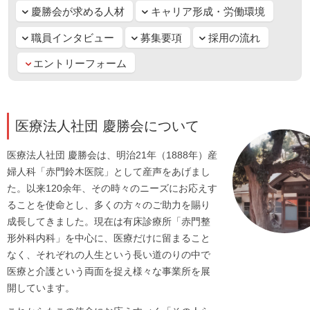
慶勝会が求める人材
キャリア形成・労働環境
職員インタビュー
募集要項
採用の流れ
エントリーフォーム
医療法人社団 慶勝会について
医療法人社団 慶勝会は、明治21年（1888年）産
婦人科「赤門鈴木医院」として産声をあげまし
た。以来120余年、その時々のニーズにお応えす
ることを使命とし、多くの方々のご助力を賜り
成長してきました。現在は有床診療所「赤門整
形外科内科」を中心に、医療だけに留まること
なく、それぞれの人生という長い道のりの中で
医療と介護という両面を捉え様々な事業所を展
開しています。