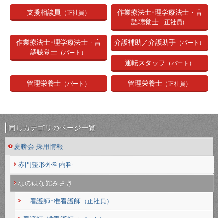
作業療法士･理学療法士・言
支援相談員
（正社員）
語聴覚士
（正社員）
介護補助／介護助手
作業療法士･理学療法士・言
（パート）
語聴覚士
（パート）
運転スタッフ
（パート）
管理栄養士
管理栄養士
（パート）
（正社員）
同じカテゴリのページ一覧
慶勝会 採用情報
赤門整形外科内科
なのはな館みさき
看護師･准看護師
（正社員）