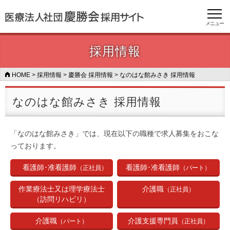
メニュー
採用情報
HOME
>
採用情報
>
慶勝会 採用情報
>
なのはな館みさき 採用情報
なのはな館みさき 採用情報
「なのはな館みさき」では、現在以下の職種で求人募集をおこな
っております。
看護師･准看護師
看護師･准看護師
（パート）
（正社員）
作業療法士又は理学療法士
介護職
（正社員）
（訪問リハビリ）
介護支援専門員
介護職
（パート）
（正社員）